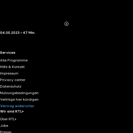
Abonnieren
Mehr
04.05.2023 • 47 Min.
Details
RTL+ useful links.
Services
Alle Programme
Hilfe & Kontakt
Impressum
Privacy center
Datenschutz
Nutzungsbedingungen
Verträge hier kündigen
Vertrag widerrufen
Wir sind RTL+
Über RTL+
Jobs
Presse