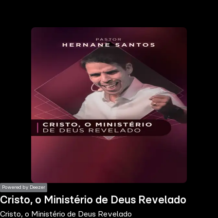
the
h page
 main
nt
the
ibility
ment
Powered by Deezer
Cristo, o Ministério de Deus Revelado
Cristo, o Ministério de Deus Revelado