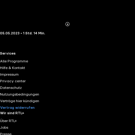
Abonnieren
Mehr
05.05.2023 • 1 Std. 14 Min.
Details
RTL+ useful links.
Services
Alle Programme
Hilfe & Kontakt
Impressum
Privacy center
Datenschutz
Nutzungsbedingungen
Verträge hier kündigen
Vertrag widerrufen
Wir sind RTL+
Über RTL+
Jobs
Presse