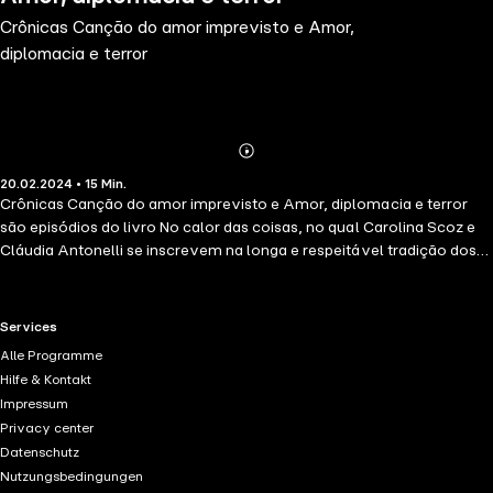
Crônicas Canção do amor imprevisto e Amor,
diplomacia e terror
Abonnieren
Mehr
20.02.2024 • 15 Min.
Details
Crônicas Canção do amor imprevisto e Amor, diplomacia e terror
são episódios do livro No calor das coisas, no qual Carolina Scoz e
Cláudia Antonelli se inscrevem na longa e respeitável tradição dos
analistas escritores. Essas evocativas "crônicas psicanalíticas", que
versam temas variados – amor, morte, acaso, tempo, infância,
memórias, encontros e desencontros, reflexões sobre leituras –,
RTL+ useful links.
Services
pressupõem a incidência do inconsciente, essa dimensão do
Alle Programme
psiquismo, descoberta por Freud, que mudou de uma vez por todas a
Hilfe & Kontakt
maneira como o homem concebia a si mesmo.
Impressum
Privacy center
Datenschutz
Nutzungsbedingungen