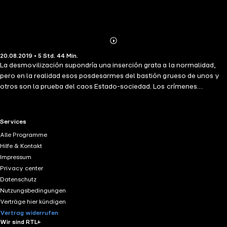
Abonnieren
Mehr
20.08.2019 • 5 Std. 44 Min.
Details
La desmovilización supondría una inserción grata a la normalidad,
pero en la realidad esos posdesarmes del bastión grueso de unos y
otros son la prueba del caos Estado-sociedad. Los crímenes
cometidos contra la población tienen vivo el recuerdo de sus
muertos y victimarios que, en la barriada, suelen cobrarse a sangre y
fuego.En estas crónicas se relatan episodios de milicos y paracos
RTL+ useful links.
Services
creados por políticos, cacaos, organismos armados y de
Alle Programme
inteligencia, con el propósito exclusivo de preservar a toda costa el
Hilfe & Kontakt
modelo latifundista, eliminando físicamente a los opositores, por
Impressum
intermedio de militantes civiles. El ciclo extorsivo vigente entre los
Privacy center
reinsertados deriva en homicidios, expulsiones y expropiaciones. Su
Datenschutz
eco determina la nueva peste de esta coyuntura, que los
Nutzungsbedingungen
promotores de la guerra y sus voceros ocultan maliciosamente al
Verträge hier kündigen
denominarlos asuntos callejeros
Vertrag widerrufen
Wir sind RTL+