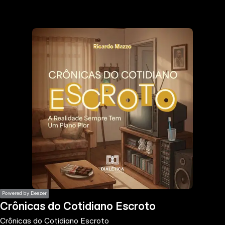
the
h page
 main
nt
the
ibility
ment
Powered by Deezer
Crônicas do Cotidiano Escroto
Crônicas do Cotidiano Escroto