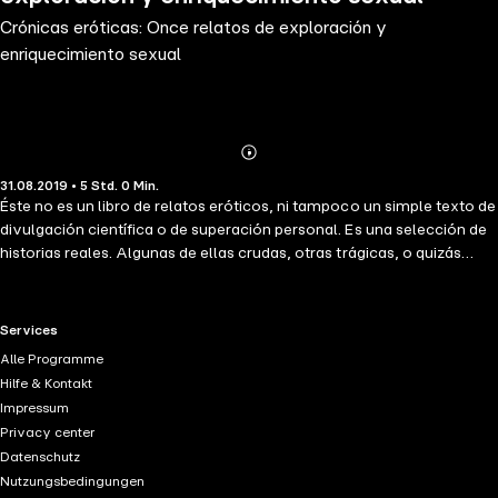
Crónicas eróticas: Once relatos de exploración y
enriquecimiento sexual
Abonnieren
Mehr
31.08.2019 • 5 Std. 0 Min.
Details
Éste no es un libro de relatos eróticos, ni tampoco un simple texto de
divulgación científica o de superación personal. Es una selección de
historias reales. Algunas de ellas crudas, otras trágicas, o quizás
cómicas, que te van a tocar diferentes fibras y emociones. Vas a
reflexionar, a experimentar diferentes sentimientos, a divertirte, a
aprender de sexualidad y a erotizarte
RTL+ useful links.
Services
Alle Programme
Hilfe & Kontakt
Impressum
Privacy center
Datenschutz
Nutzungsbedingungen