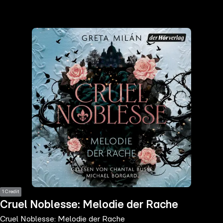
the
h page
 main
nt
the
ibility
ment
1 Credit
Cruel Noblesse: Melodie der Rache
Cruel Noblesse: Melodie der Rache