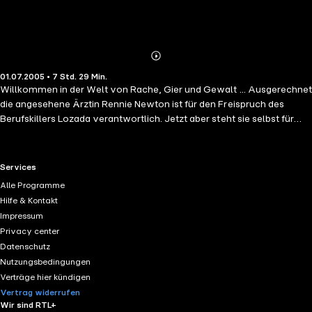
Abonnieren
Mehr
01.07.2005 • 7 Std. 29 Min.
Details
Willkommen in der Welt von Rache, Gier und Gewalt ... Ausgerechnet
die angesehene Ärztin Rennie Newton ist für den Freispruch des
Berufskillers Lozada verantwortlich. Jetzt aber steht sie selbst für
einen seiner Morde unter Verdacht. Denn Lozada tötet für die Frau die
er begehrt - sie. Nur ein Mann vertraut Rennie noch: der vom Dienst
suspendierte Polizist Wick Threadgill. Wick ahnt nicht, dass Rennie
RTL+ useful links.
Services
nicht nur viel zu verlieren, sondern noch mehr zu verbergen hat.
Alle Programme
Hilfe & Kontakt
Impressum
Privacy center
Datenschutz
Nutzungsbedingungen
Verträge hier kündigen
Vertrag widerrufen
Wir sind RTL+