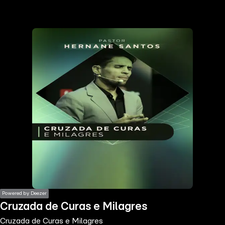
the
h page
 main
nt
the
ibility
ment
Powered by Deezer
Cruzada de Curas e Milagres
Cruzada de Curas e Milagres