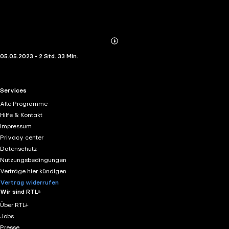
Abonnieren
Mehr
05.05.2023 • 2 Std. 33 Min.
Details
RTL+ useful links.
Services
Alle Programme
Hilfe & Kontakt
Impressum
Privacy center
Datenschutz
Nutzungsbedingungen
Verträge hier kündigen
Vertrag widerrufen
Wir sind RTL+
Über RTL+
Jobs
Presse