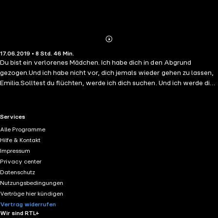
Abonnieren
Mehr
17.06.2019 • 8 Std. 46 Min.
Details
Du bist ein verlorenes Mädchen. Ich habe dich in den Abgrund
gezogen.Und ich habe nicht vor, dich jemals wieder gehen zu lassen,
Emilia.Solltest du flüchten, werde ich dich suchen. Und ich werde dich
finden.Denn du gehörst mir.Du sehnst dich nach dem Licht, aber wir
beide sind die Dunkelheit, Baby.Kämpfe!Wehre dich!Weine!Du
entkommst mir nicht.Der zweite Teil einer Reihe, die dich süchtig
RTL+ useful links.
Services
machen und in den Abgrund reißen wird. Alle drei Teile erscheinen in
Alle Programme
kurzen Abständen und sind in sich abgeschlossen.Bist du bereit an
Hilfe & Kontakt
deine Grenzen zu gehen?
Impressum
Privacy center
Datenschutz
Nutzungsbedingungen
Verträge hier kündigen
Vertrag widerrufen
Wir sind RTL+