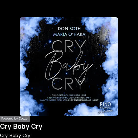
the
h page
 main
nt
the
ibility
ment
Powered by Deezer
Cry Baby Cry
Cry Baby Cry