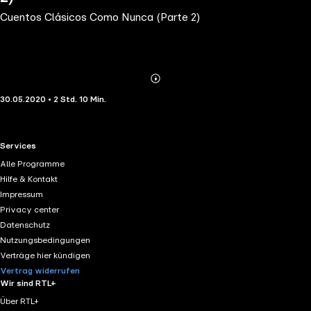
Cuentos Clásicos Como Nunca (Parte 2)
Abonnieren
Mehr
30.05.2020 • 2 Std. 10 Min.
Details
RTL+ useful links.
Services
Alle Programme
Hilfe & Kontakt
Impressum
Privacy center
Datenschutz
Nutzungsbedingungen
Verträge hier kündigen
Vertrag widerrufen
Wir sind RTL+
Über RTL+