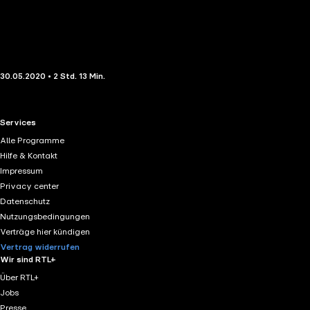
30.05.2020 • 2 Std. 13 Min.
RTL+ useful links.
Services
Alle Programme
Hilfe & Kontakt
Impressum
Privacy center
Datenschutz
Nutzungsbedingungen
Verträge hier kündigen
Vertrag widerrufen
Wir sind RTL+
Über RTL+
Jobs
Presse