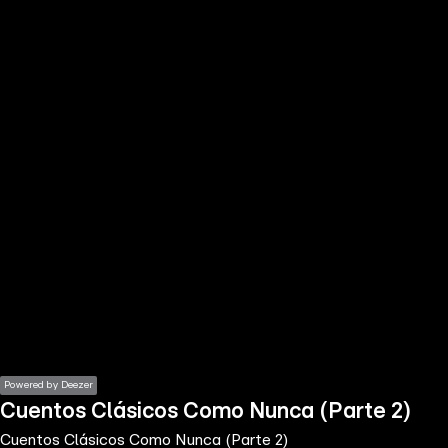
the
h page
 main
nt
the
ibility
ment
Powered by Deezer
Cuentos Clásicos Como Nunca (Parte 2)
Cuentos Clásicos Como Nunca (Parte 2)