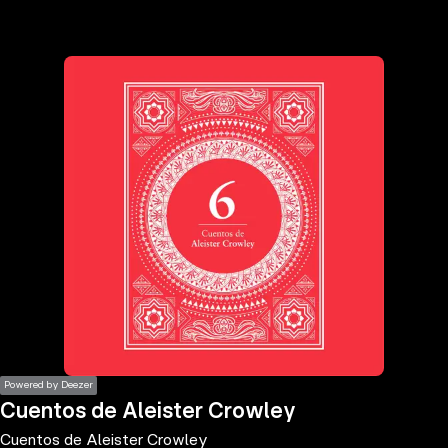
the
h page
 main
nt
the
ibility
ment
Powered by Deezer
Cuentos de Aleister Crowley
Cuentos de Aleister Crowley