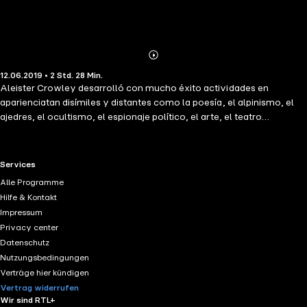
Abonnieren
Mehr
12.06.2019 • 2 Std. 28 Min.
Details
Aleister Crowley desarrolló con mucho éxito actividades en
aparienciatan disímiles y distantes como la poesía, el alpinismo, el
ajedres, el ocultismo, el espionaje político, el arte, el teatro
experimental, la literatura, las drogas y el uso de enteógenos como
propulsores de la conciencia, el mundo queer, el yoga, el sufismo, el
budismo, traductor del Tao Te King y seguidor del Tao, además de ser
RTL+ useful links.
Services
un experto en la lectura del I Ching en un mundo occidental que
Alle Programme
apenas lo descubría. Y claro, fue un enorme escritor, tal como usted
Hilfe & Kontakt
lo descubrirá en estos relatos.
Impressum
Privacy center
Datenschutz
Nutzungsbedingungen
Verträge hier kündigen
Vertrag widerrufen
Wir sind RTL+