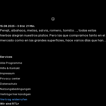
Abonnieren
Mehr
15.08.2025 • 3 Std. 21 Min.
Details
Perejil, albahaca, melisa, salvia, romero, tomillo…, todas estas
hierbas alegran nuestros platos. Pero las que compramos tanto en el
mercado como en las grandes superficies, hace varios días que han
sido reco-lectadas. ¿Cuál es, pues, la solución para tener plantas
aromáticas siempre frescas al alcance de la mano? ¡Cultivarlas en
casa, sin duda! En esta obra encontrará toda la información necesaria
RTL+ useful links.
Services
para cultivar correctamente hierbas y plantas aromáticas en el
Alle Programme
jardín: cuándo y cómo plantarlas y mantenerlas, consejos para la
Hilfe & Kontakt
recolección, trucos para conservarlas, indicaciones sobre la
Impressum
reproducción… Si no tiene jardín, el alféizar de una ventana o un
Privacy center
balcón, aunque sean pequeños, serán suficientes para que pueda
Datenschutz
cultivar estas plantas. Así que no dude más; abra las puertas de su
Nutzungsbedingungen
casa a las hierbas aromáticas y explore sus múltiples propiedades.
Verträge hier kündigen
Vertrag widerrufen
Wir sind RTL+