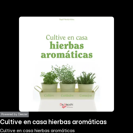
the
h page
 main
nt
the
ibility
ment
Powered by Deezer
Cultive en casa hierbas aromáticas
Cultive en casa hierbas aromáticas