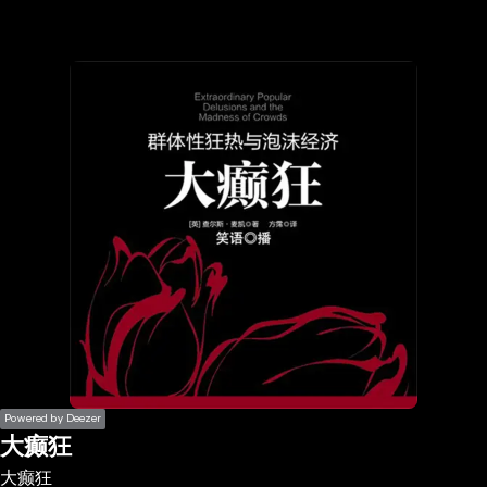
the
h page
 main
nt
the
ibility
ment
Powered by Deezer
大癫狂
大癫狂