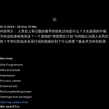
Abonnieren
Mehr
01.11.2024 • 26 Std. 31 Min.
Details
内容简介： 人类史上有记载的最早的投机活动是什么？大名鼎鼎的牛顿
为何会陷身南海泡沫？一个虚假的"密西西比计划"为何能让法国人全民狂
热？中世纪的追杀女巫行动到底疯狂到了什么程度？炼金术为何在欧洲
如此流行？十字军东征来自于怎样狂热的意念…… 本书是财富杂志鼎力推
荐的75本商务必读书之一，也是金融时报评选的10部杰出金融作品之
一。当我们阅读过本书后将会发现，即使在今天，不变的人性让书中所
RTL+ useful links.
Services
描述的癫狂仍在不断上演…… 作者简介： 查尔斯•麦凯（Charles
Alle Programme
Mackay，1814—1889年），19世纪苏格兰著名学者，格拉斯哥大学名誉
Hilfe & Kontakt
法学博士、著名诗人、词作家。麦凯所写歌曲《欢乐时刻来临》在1846
Impressum
年售出40万份，当年获格拉斯哥大学文学博士学位。除《大癫狂》外，
Privacy center
其主要著作有《歌与诗》、《伦敦史》、《苏格兰低地词典》。
Datenschutz
Nutzungsbedingungen
Verträge hier kündigen
Vertrag widerrufen
Wir sind RTL+