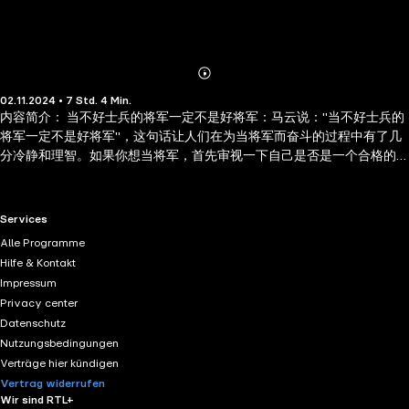
Abonnieren
Mehr
02.11.2024 • 7 Std. 4 Min.
Details
内容简介： 当不好士兵的将军一定不是好将军：马云说："当不好士兵的
将军一定不是好将军"，这句话让人们在为当将军而奋斗的过程中有了几
分冷静和理智。如果你想当将军，首先审视一下自己是否是一个合格的
士兵。如果自己连一个合格的士兵都做不到，谈何做一个好将军呢？那
无异于建一座"空中楼阁"。 让老板给你交创业的学费：当你还在一个公
司打工的时候，就应该学习一些创韭必须懂得的知识和管理艺术。
RTL+ useful links.
Services
Alle Programme
Hilfe & Kontakt
Impressum
Privacy center
Datenschutz
Nutzungsbedingungen
Verträge hier kündigen
Vertrag widerrufen
Wir sind RTL+