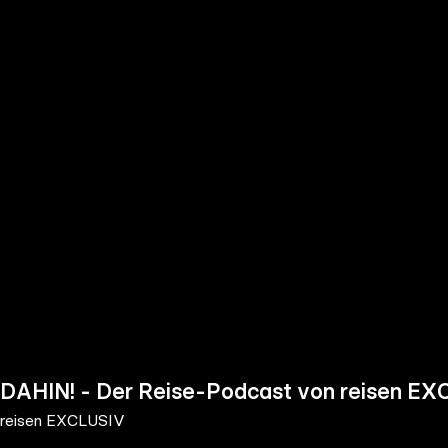
the
h page
 main
nt
the
ibility
ment
DAHIN! - Der Reise-Podcast von reisen E
reisen EXCLUSIV