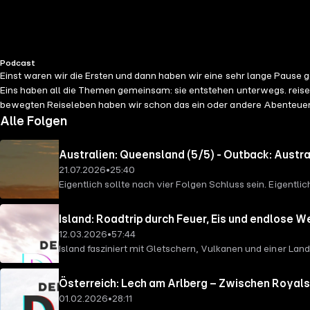
Podcast
Einst waren wir die Ersten und dann haben wir eine sehr lange Pause
Eins haben all die Themen gemeinsam: sie entstehen unterwegs. reisen
bewegten Reiseleben haben wir schon das ein oder andere Abenteuer e
Alle Folgen
Australien: Queensland (5/5) - Outback: Austra
21.07.2026
•
25:40
Eigentlich sollte nach vier Folgen Schluss sein. Eigent
spektakuläre Sternenhimmel, Dinosaurierfossilien, auth
Island: Roadtrip durch Feuer, Eis und endlose W
12.03.2026
•
57:44
Island fasziniert mit Gletschern, Vulkanen und einer Lan
Historiker und Autor Dr. Martin Wein über die Magie des
Österreich: Lech am Arlberg – Zwischen Royals
01.02.2026
•
28:11