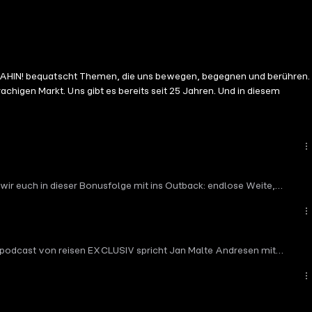
st DAHIN! bequatscht Themen, die uns bewegen, begegnen und berühren.
higen Markt. Uns gibt es bereits seit 25 Jahren. Und in diesem
wir euch in dieser Bonusfolge mit ins Outback: endlose Weite,
t zeigen.
eisepodcast von reisen EXCLUSIV spricht Jan Malte Andresen mit
so viele Menschen in seinen Bann zieht.