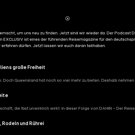
Abspielen
Mehr
Details
 gemacht, um uns neu zu finden. Jetzt sind wir wieder da. Der Podca
 EXCLUSIV ist eines der führenden Reisemagazine für den deutschsprac
rfahren dürfen. Jetzt lassen wir euch daran teilhaben.
liens große Freiheit
lich. Doch Queensland hat noch so viel mehr zu bieten. Deshalb nehmen 
entische Farmen und Menschen, die ihre Heimat mit großer Leidenschaf
eite
dschaft, die fast unwirklich wirkt. In dieser Folge von DAHIN – Der R
 Nordens, über isländische Geschichte und darüber, warum dieses Land 
, Rodeln und Rührei