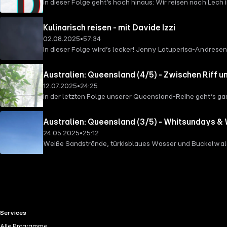
In dieser Folge geht’s hoch hinaus: Wir reisen nach Le
mit guten Feen zu tun hat und was sich ein kleines Bergdo
Kulinarisch reisen - mit Davide Izzi
02.08.2025
•
57:34
In dieser Folge wird’s lecker! Jenny Latuperisa-Andresen
Foodie-Reisen und warum Parmesan manchmal sogar Hun
Australien: Queensland (4/5) - Zwischen Riff 
12.07.2025
•
24:25
In der letzten Folge unserer Queensland-Reihe geht’s gan
wandern mit Koalas, treffen indigene Guides und erleben:
Australien: Queensland (3/5) - Whitsundays & 
24.05.2025
•
25:12
Weiße Sandstrände, türkisblaues Wasser und Buckelwale 
Inselparadiese und treffen in Hervey Bay Menschen, die
RTL+ useful links.
Services
Alle Programme