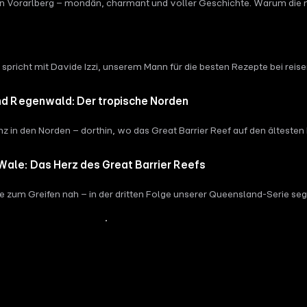
ch in Vorarlberg – mondän, charmant und voller Geschichte. Warum die
rf alles einfallen lässt, um ganz groß zu werden.
 spricht mit Davide Izzi, unserem Mann für die besten Rezepte bei rei
detrockenfutter retten kann.
und Regenwald: Der tropische Norden
z in den Norden – dorthin, wo das Great Barrier Reef auf den ältesten
 Natur und Kultur sind hier untrennbar verbunden.
Wale: Das Herz des Great Barrier Reefs
zum Greifen nah – in der dritten Folge unserer Queensland-Serie seg
 ihr Leben dem Schutz der Meeresgiganten widmen.
Mehr Inhalte anzeigen