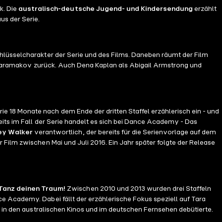
k. Die
australisch-deutsche Jugend- und Kindersendung
erzählt
us der Serie.
Schlüsselcharakter der Serie und des Films. Daneben räumt der Film
t“ Karamakov zurück. Auch Dena Kaplan als Abigail Armstrong und
 18 Monate nach dem Ende der dritten Staffel erzählerisch ein - und
eits im Fall der Serie handelt es sich bei Dance Academy - Das
ey Walker
verantwortlich, der bereits für die Serienvorlage auf dem
Film zwischen Mai und Juli 2016. Ein Jahr später folgte der Release
Tanz deinen Traum!
Zwischen 2010 und 2013 wurden drei Staffeln
e Academy. Dabei fällt der erzählerische Fokus speziell auf Tara
r in den australischen Kinos und im deutschen Fernsehen debütierte.