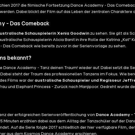
schien 2017 die filmische Fortsetzung Dance Academy - Das Comebac
erden. Dabei blickt der Film auf das Leben der zentralen Charaktere a
emy - Das Comeback
ustralische Schauspielerin Xenia Goodwin
zu sehen. Sie gilt als 
ustralische Schauspielerin Alicia Banit in ihre Rolle der Katrina „Ka
- Das Comeback wie bereits zuvor in der Serienvorlage zu sehen.
lms bekannt?
Dance Academy - Tanz deinen Traum! wieder auf. Dabei setzt die Serie
. Dabei steht der Traum des professionellen Tanzens im Fokus. Wie ber
des Films war der
australische Schauspieler und Regisseur Jeffr
rau und Elephant Princess - Zurück nach Manjipoor. Gedreht wurde der 
z der erfolgreichen Serienveröffentlichung von
Dance Academy - 
5 Minuten erzählen dabei aus dem Alltag der Tanzschüler auf der Danc
t. Auf die Serie folgte 2017 schließlich der hier verfügbare Film, de
Bücher aus dem Kosmos Dance Academy erschienen.