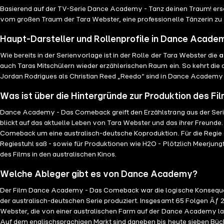
Basierend auf der TV-Serie Dance Academy - Tanz deinen Traum! er
vom großen Traum der Tara Webster, eine professionelle Tänzerin zu w
Haupt-Darsteller und Rollenprofile in Dance Acad
Wie bereits in der Serienvorlage ist in der Rolle der Tara Webster die
a
auch Taras Mitschülern wieder erzählerischen Raum ein. So kehrt die a
Jordan Rodrigues als Christian Reed „Reedo“ sind in Dance Academy 
Was ist über die Hintergründe zur Produktion des Fi
Dance Academy - Das Comeback greift den Erzählstrang aus der Serie 
blickt auf das aktuelle Leben von Tara Webster und das ihrer Freunde
Comeback um eine australisch-deutsche Koproduktion. Für die Regie 
Regiestuhl saß - sowie für Produktionen wie H2O - Plötzlich Meerjungf
des Films in den australischen Kinos.
Welche Ableger gibt es von Dance Academy?
Der Film Dance Academy - Das Comeback war die logische Konsequen
der australisch-deutschen Serie produziert. Insgesamt 65 Folgen Ãƒ 2
Webster, die von einer australischen Farm auf der Dance Academy lande
Auf dem englischsprachigen Markt sind daneben bis heute sieben 