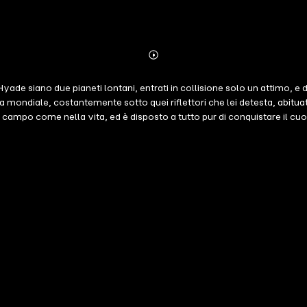
Abonnieren
Mehr
Details
ade siano due pianeti lontani, entrati in collisione solo un attimo, e 
a mondiale, costantemente sotto quei riflettori che lei detesta, abitu
 campo come nella vita, ed è disposto a tutto pur di conquistare il c
imo tiro mancino, che mette i due alla prova in un modo che mai avrebb
 Bonanomi