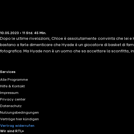
10.05.2023 • 11 Std. 45 Min.
Dopo le ultime rivelazioni, Chloe è assolutamente convinta che lei e Hy
bastano a farle dimenticare che Hyade è un giocatore di basket di fam
fotografica. Ma Hyade non è un uomo che sa accettare la sconfitta, in
l'amore è sul punto di trionfare, il fato beffardo ha in serbo un ult
grado di sopravvivere a qualunque ostacolo? contributori LE Giada
RTL+ useful links.
Services
Alle Programme
Hilfe & Kontakt
Impressum
Privacy center
Datenschutz
Nutzungsbedingungen
Verträge hier kündigen
Vertrag widerrufen
Wir sind RTL+