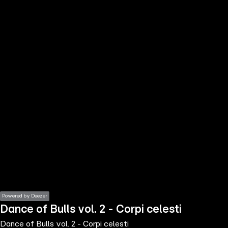
the
h page
 main
nt
the
ibility
ment
Powered by Deezer
Dance of Bulls vol. 2 - Corpi celesti
Dance of Bulls vol. 2 - Corpi celesti