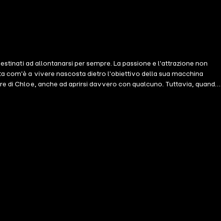
destinati ad allontanarsi per sempre. La passione e l'attrazione non
ata com'è a vivere nascosta dietro l'obiettivo della sua macchina
uore di Chloe, anche ad aprirsi davvero con qualcuno. Tuttavia, quando
ero immaginato. Il sentimento che unisce Hyade e Chloe sarà davvero in