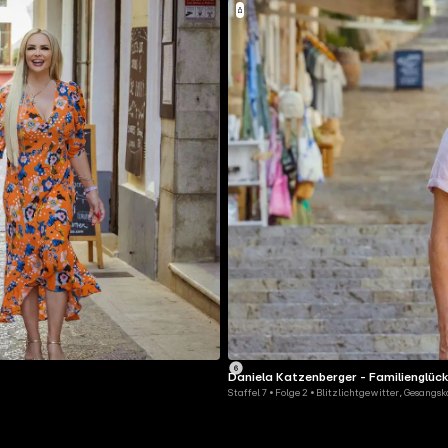
Daniela Katzenberger - Familienglüc
Staffel 7 • Folge 2 • Blitzlichtgewitter, Gesang