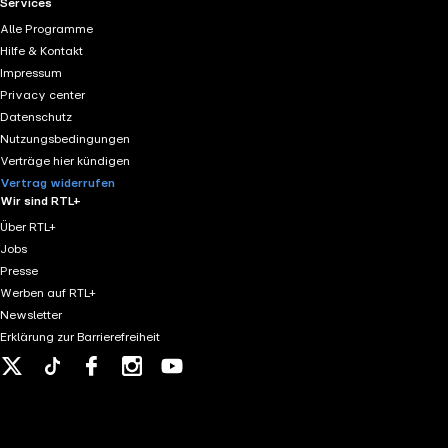
RTL+ useful links.
Services
Alle Programme
Hilfe & Kontakt
Impressum
Privacy center
Datenschutz
Nutzungsbedingungen
Verträge hier kündigen
Vertrag widerrufen
Wir sind RTL+
Über RTL+
Jobs
Presse
Werben auf RTL+
Newsletter
Erklärung zur Barrierefreiheit
X
Tiktok
Facebook
Instagram
Youtube