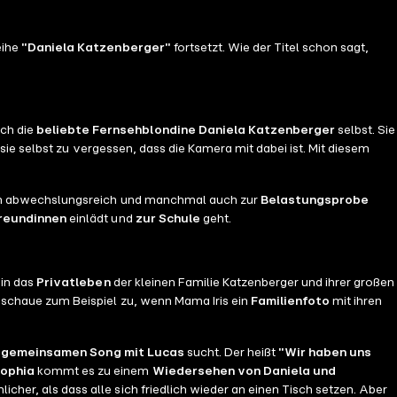
eihe
"Daniela Katzenberger"
fortsetzt. Wie der Titel schon sagt,
ich die
beliebte Fernsehblondine Daniela Katzenberger
selbst. Sie
 sie selbst zu vergessen, dass die Kamera mit dabei ist. Mit diesem
ben abwechslungsreich und manchmal auch zur
Belastungsprobe
reundinnen
einlädt und
zur Schule
geht.
 in das
Privatleben
der kleinen Familie Katzenberger und ihrer großen
 schaue zum Beispiel zu, wenn Mama Iris ein
Familienfoto
mit ihren
m
gemeinsamen Song mit Lucas
sucht. Der heißt
"Wir haben uns
Sophia
kommt es zu einem
Wiedersehen von Daniela und
licher, als dass alle sich friedlich wieder an einen Tisch setzen. Aber