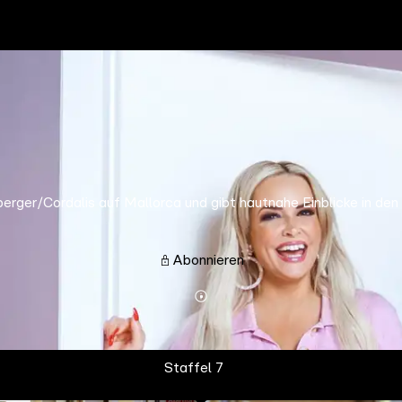
rger/Cordalis auf Mallorca und gibt hautnahe Einblicke in den
Abonnieren
Mehr
Details
Staffel 7