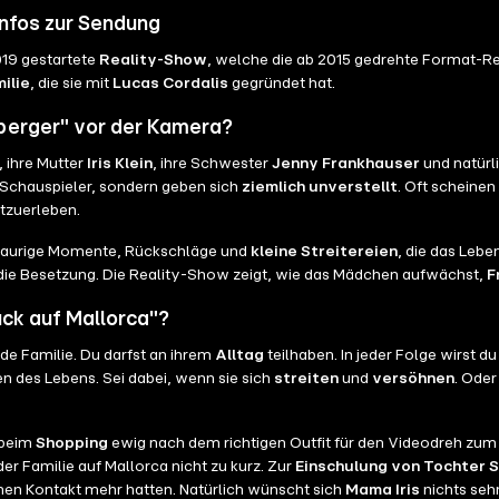
Infos zur Sendung
019 gestartete
Reality-Show
, welche die ab 2015 gedrehte Format-R
ilie
, die sie mit
Lucas Cordalis
gegründet hat.
berger" vor der Kamera?
, ihre Mutter
Iris Klein
, ihre Schwester
Jenny Frankhauser
und natürl
e Schauspieler, sondern geben sich
ziemlich unverstellt
. Oft scheinen
tzuerleben.
raurige Momente, Rückschläge und
kleine Streitereien
, die das Le
a die Besetzung. Die Reality-Show zeigt, wie das Mädchen aufwächst,
F
ück auf Mallorca"?
de Familie. Du darfst an ihrem
Alltag
teilhaben. In jeder Folge wirst du
n des Lebens. Sei dabei, wenn sie sich
streiten
und
versöhnen
. Oder
 beim
Shopping
ewig nach dem richtigen Outfit für den Videodreh zu
r Familie auf Mallorca nicht zu kurz. Zur
Einschulung von Tochter 
en Kontakt mehr hatten. Natürlich wünscht sich
Mama Iris
nichts sehn