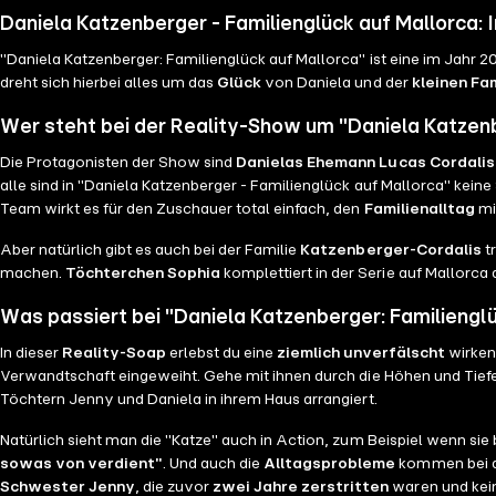
Daniela Katzenberger - Familienglück auf Mallorca: 
"Daniela Katzenberger: Familienglück auf Mallorca" ist eine im Jahr 2
dreht sich hierbei alles um das
Glück
von Daniela und der
kleinen Fam
Wer steht bei der Reality-Show um "Daniela Katzen
Die Protagonisten der Show sind
Danielas Ehemann Lucas Cordalis
alle sind in "Daniela Katzenberger - Familienglück auf Mallorca" kein
Team wirkt es für den Zuschauer total einfach, den
Familienalltag
mi
Aber natürlich gibt es auch bei der Familie
Katzenberger-Cordalis
t
machen.
Töchterchen Sophia
komplettiert in der Serie auf Mallorc
Was passiert bei "Daniela Katzenberger: Familiengl
In dieser
Reality-Soap
erlebst du eine
ziemlich unverfälscht
wirken
Verwandtschaft eingeweiht. Gehe mit ihnen durch die Höhen und Tiefe
Töchtern Jenny und Daniela in ihrem Haus arrangiert.
Natürlich sieht man die "Katze" auch in Action, zum Beispiel wenn sie
sowas von verdient"
. Und auch die
Alltagsprobleme
kommen bei de
Schwester Jenny
, die zuvor
zwei Jahre zerstritten
waren und kein