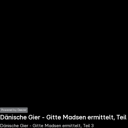
the
h page
 main
nt
the
ibility
ment
Powered by Deezer
Dänische Gier - Gitte Madsen ermittelt, Teil
Dänische Gier - Gitte Madsen ermittelt, Teil 3