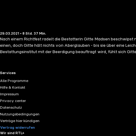
29.03.2021 • 8 Std. 37 Min.
Nach einem Richtfest radelt die Bestatterin Gitte Madsen beschwipst
einen, doch Gitte hält nichts von Aberglauben - bis sie über eine Leic
Bestattungsinstitut mit der Beerdigung beauftragt wird, fühlt sich Gi
gräbt, desto größer wird die Gefahr für sie ...
RTL+ useful links.
Services
Alle Programme
Hilfe & Kontakt
Impressum
Privacy center
Datenschutz
Nutzungsbedingungen
Verträge hier kündigen
Vertrag widerrufen
Wir sind RTL+