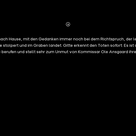
Abonnieren
Mehr
Details
 nach Hause, mit den Gedanken immer noch bei dem Richtspruch, der le
he stolpert und im Graben landet. Gitte erkennt den Toten sofort: Es is
tte berufen und stellt sehr zum Unmut von Kommissar Ole Ansgaard ihre