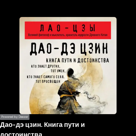
the
h page
 main
nt
the
ibility
ment
Powered by Deezer
Дао-дэ цзин. Книга пути и
достоинства