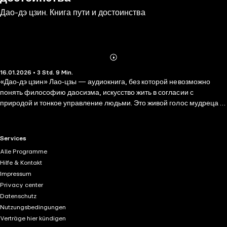
Дао-дэ цзин. Книга пути и достоинства
Abonnieren
Mehr
16.01.2026 • 3 Std. 9 Min.
Details
«Дао‑дэ цзин» Лао‑цзы — аудиокнига, без которой невозможно
понять философию даосизма, искусство жить в согласии с
природой и тонкое управление людьми. Это живой голос мудреца о
том, как найти свой Путь и сохранить достоинство. Вы узнаете: •
Почему мягкое побеждает твёрдое, а уступчивость сильнее силы. •
Почему довольство малым делает человека богаче любых
RTL+ useful links.
Services
сокровищ. • Как недеяние превращается в величайшее действие. •
Alle Programme
Почему пустота рождает форму, а покой ведёт к вечности. Это не
Hilfe & Kontakt
только собрание древних афоризмов, но и практический кодекс
Impressum
гармоничной жизни, проверенный двумя тысячелетиями.
Privacy center
Аудиокнига пригодится философам, педагогам и всем, кто ищет
Datenschutz
устойчивые принципы для внутреннего мира и управления. Для
Nutzungsbedingungen
слушателей, интересующихся философией Востока, лидерством,
Verträge hier kündigen
культурой Китая и самопознанием.