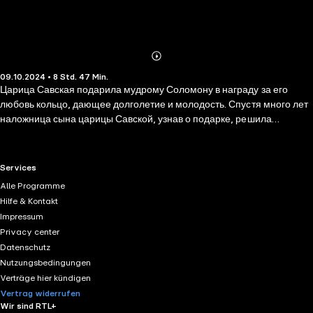
Abonnieren
Mehr
09.10.2024 • 8 Std. 47 Min.
Details
Царица Савская подарила мудрому Соломону в награду за его
любовь кольцо, дающее долголетие и молодость. Спустя много лет
наложница сына царицы Савской, узнав о подарке, решила
выкрасть кольцо и передать своему возлюбленному… Раздавала
подарки и богатая вдова Голубева. На старости лет она приехала на
родину и неожиданно умерла, а по завещанию все состояние
RTL+ useful links.
Services
отошло неизвестной фирме… Получившая задание расследовать
Alle Programme
это дело Ксения узнает, что у старухи была своя тайна, ради
Hilfe & Kontakt
которой она вернулась в город…
Impressum
Privacy center
Datenschutz
Nutzungsbedingungen
Verträge hier kündigen
Vertrag widerrufen
Wir sind RTL+