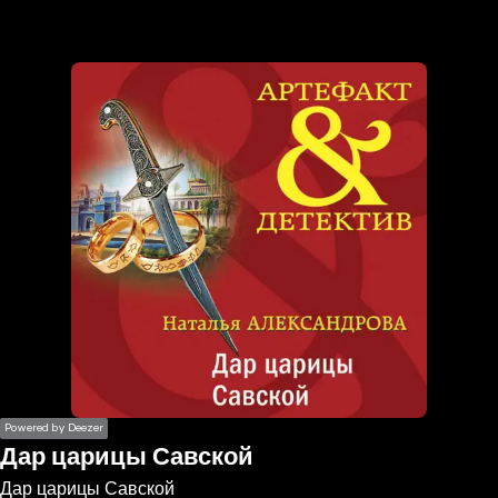
the
h page
 main
nt
the
ibility
ment
Powered by Deezer
Дар царицы Савской
Дар царицы Савской