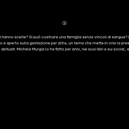
Abonnieren
Mehr
Details
 ci hanno scelte? Si può costruire una famiglia senza vincoli di sangue? 
o e aperto sulla gestazione per altrə, un tema che mette in crisi la pre
abituati. Michela Murgia lo ha fatto per anni, nei suoi libri e sui social,
 dall'esperienza personale - un altro modello di maternità, come si p
 ci permettono di entrare nelle infinite sfaccettature degli affetti e