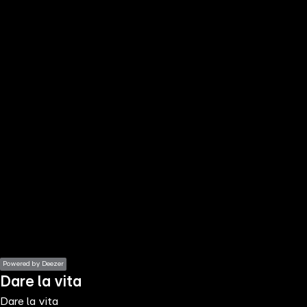
the
h page
 main
nt
the
ibility
ment
Powered by Deezer
Dare la vita
Dare la vita