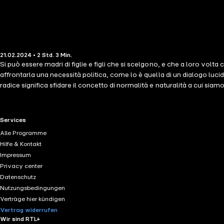
21.02.2024 • 2 Std. 3 Min.
Si può essere madri di figlie e figli che si scelgono, e che a loro volta
affrontarla una necessità politica, come lo è quella di un dialogo lucid
radice significa sfidare il concetto di normalità e naturalità a cui siamo 
questo pamphlet densissimo e prezioso, in cui ci racconta - partendo
d'anima possano sommarsi ai legami di sangue. Pagine straordinarie che
contributori LE Lorenzo Terenzi
RTL+ useful links.
Services
Alle Programme
Hilfe & Kontakt
Impressum
Privacy center
Datenschutz
Nutzungsbedingungen
Verträge hier kündigen
Vertrag widerrufen
Wir sind RTL+