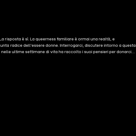
La risposta è sì. La queerness familiare è ormai una realtà, e
sunta radice dell'essere donne. Interrogarci, discutere intorno a questa
 e nelle ultime settimane di vita ha raccolto i suoi pensieri per donarci
ossa dare la vita senza generare biologicamente, come i legami
 di comprendere come aprire all'altrə non riduce ma amplifica l'amore.