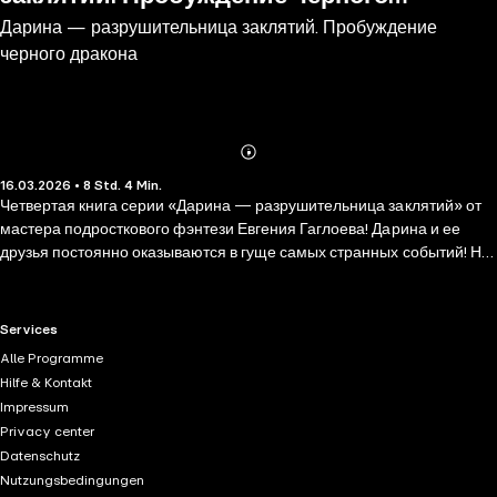
Дарина — разрушительница заклятий. Пробуждение
дракона
черного дракона
Abonnieren
Mehr
16.03.2026 • 8 Std. 4 Min.
Details
Четвертая книга серии «Дарина — разрушительница заклятий» от
мастера подросткового фэнтези Евгения Гаглоева! Дарина и ее
друзья постоянно оказываются в гуще самых странных событий! На
этот раз всю компанию похищают и переносят на остров посреди
моря. Но кто и зачем? В поисках ответа ребята выходят на след
своих давних врагов — сестриц Меруан с их облезлым котом
RTL+ useful links.
Services
Шестихвостом, а также гостя из Глубинных Империй, которому был
Alle Programme
обещан удивительный дар… Что же задумали коварные Эсселитки
Hilfe & Kontakt
на этот раз и как Дарине нарушить их злодейские планы?
Impressum
Privacy center
Datenschutz
Nutzungsbedingungen