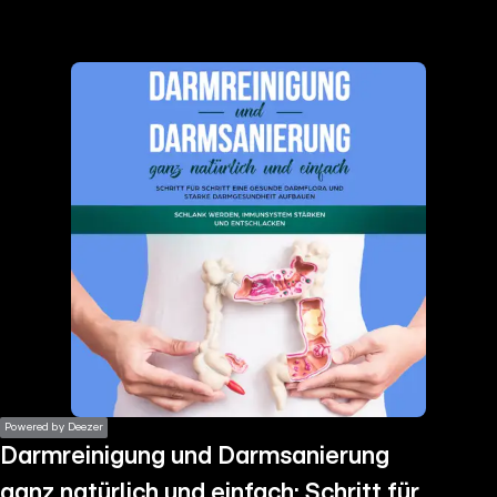
the
h page
 main
nt
the
ibility
ment
Powered by Deezer
Darmreinigung und Darmsanierung
ganz natürlich und einfach: Schritt für