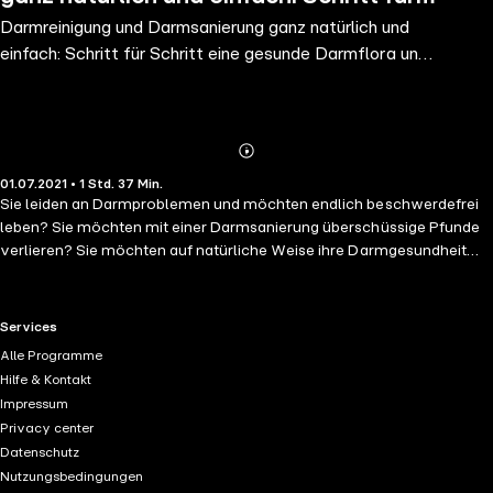
Darmreinigung und Darmsanierung ganz natürlich und
Schritt eine gesunde Darmflora und
einfach: Schritt für Schritt eine gesunde Darmflora und
starke Darmgesundheit a
starke Darmgesundheit a
Abonnieren
Mehr
01.07.2021 • 1 Std. 37 Min.
Details
Sie leiden an Darmproblemen und möchten endlich beschwerdefrei
leben? Sie möchten mit einer Darmsanierung überschüssige Pfunde
verlieren? Sie möchten auf natürliche Weise ihre Darmgesundheit
langfristig bewahren? Dann ist dieses Buch genau das Richtige für Sie!
Für Ihre Gesundheit und Ihr Wohlbefinden ist ein gesunder Darm
enorm wichtig. Er ist in zahlreichen Prozessen des Körpers involviert.
RTL+ useful links.
Services
Allerdings treten immer öfter Darmprobleme auf. Zum Glück gibt es
Alle Programme
zahlreiche Möglichkeiten wie Sie Ihren Darm gesundhalten oder die
Hilfe & Kontakt
Darmflora wieder aufbauen können. Ebenso ist es möglich, mit der
Impressum
Darmreinigung und der anschließenden Darmsanierung
Privacy center
überschüssige Pfunde zu verlieren. In diesem Buch werden Ihnen die
Datenschutz
Möglichkeiten und Methoden zur Darmsanierung und der
Nutzungsbedingungen
anschließenden Ernährung nähergebracht, die auch Sie ganz einfach