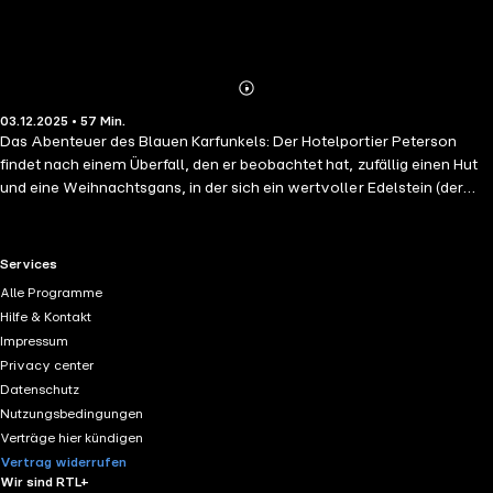
Abonnieren
Mehr
03.12.2025 • 57 Min.
Details
Das Abenteuer des Blauen Karfunkels: Der Hotelportier Peterson
findet nach einem Überfall, den er beobachtet hat, zufällig einen Hut
und eine Weihnachtsgans, in der sich ein wertvoller Edelstein (der
blaue Karfunkel) befindet. Dabei stellt sich heraus, dass dieser vor
wenigen Tagen aus dem Hotelzimmer der Gräfin von Morcar
gestohlen wurde. Als Anhaltspunkt hat Sherlock Holmes nur den
RTL+ useful links.
Services
gefundenen Filzhut. Dieser reicht ihm allerdings aus, um dem Dieb auf
Alle Programme
die Spur zu kommen.
Hilfe & Kontakt
Impressum
Privacy center
Datenschutz
Nutzungsbedingungen
Verträge hier kündigen
Vertrag widerrufen
Wir sind RTL+