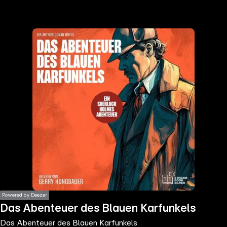
the
h page
 main
nt
the
ibility
ment
Powered by Deezer
Das Abenteuer des Blauen Karfunkels
Das Abenteuer des Blauen Karfunkels