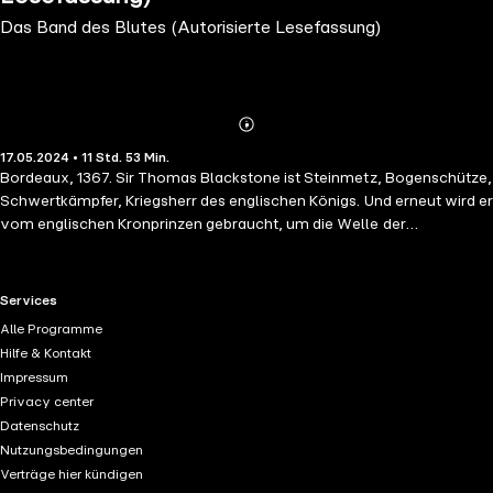
Das Band des Blutes (Autorisierte Lesefassung)
Abonnieren
Mehr
17.05.2024 • 11 Std. 53 Min.
Details
Bordeaux, 1367. Sir Thomas Blackstone ist Steinmetz, Bogenschütze,
Schwertkämpfer, Kriegsherr des englischen Königs. Und erneut wird er
vom englischen Kronprinzen gebraucht, um die Welle der
Unterstützung für den König von Frankreich zurückzudrängen. Ein
lästiges Werkzeug: Don Pedro, als Verbündeter für England
unverzichtbar. Blackstone soll ihn zurück auf den Thron von Kastilien
RTL+ useful links.
Services
bringen – und ist seiner Mission für diesen grausamen Herrscher
Alle Programme
zutiefst überdrüssig.Unterdessen zieht Blackstones Sohn Henry
Hilfe & Kontakt
inkognito durch Frankreich. Er will sich beweisen und die
Impressum
Anerkennung seines Vaters gewinnen. Für die Franzosen ist es die
Privacy center
perfekte Gelegenheit, den Kriegsherrn der englischen Krone endlich in
Datenschutz
die Mangel zu nehmen. Henry gerät in höchste Gefahr! Kann
Nutzungsbedingungen
Blackstone seinen Sohn vor dem sicheren Tod retten?
Verträge hier kündigen