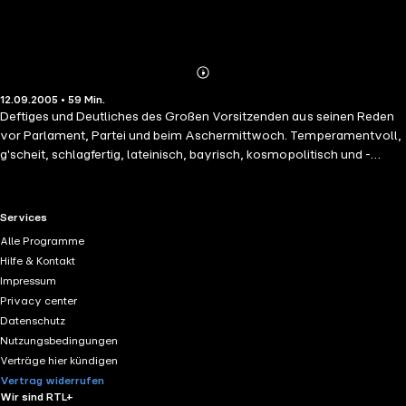
Abonnieren
Mehr
12.09.2005 • 59 Min.
Details
Deftiges und Deutliches des Großen Vorsitzenden aus seinen Reden
vor Parlament, Partei und beim Aschermittwoch. Temperamentvoll,
g'scheit, schlagfertig, lateinisch, bayrisch, kosmopolitisch und -
manchmal - auch widersprüchlich. Das politische Urgestein live mit
hohem Unterhaltungswert für Freund und Feind. Eine einmalige
Dokumentation eines außergewöhnlichen Menschen.
RTL+ useful links.
Services
Alle Programme
Hilfe & Kontakt
Impressum
Privacy center
Datenschutz
Nutzungsbedingungen
Verträge hier kündigen
Vertrag widerrufen
Wir sind RTL+