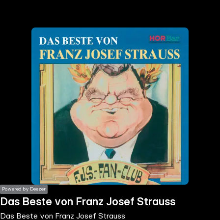
the
h page
 main
nt
the
ibility
ment
Powered by Deezer
Das Beste von Franz Josef Strauss
Das Beste von Franz Josef Strauss