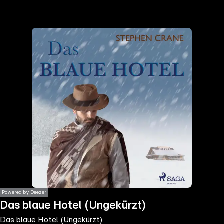
the
h page
 main
nt
the
ibility
ment
Powered by Deezer
Das blaue Hotel (Ungekürzt)
Das blaue Hotel (Ungekürzt)