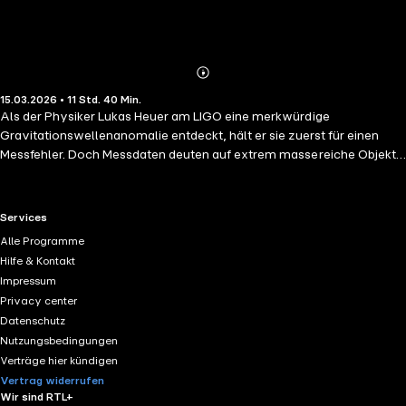
Abonnieren
Mehr
15.03.2026 • 11 Std. 40 Min.
Details
Als der Physiker Lukas Heuer am LIGO eine merkwürdige
Gravitationswellenanomalie entdeckt, hält er sie zuerst für einen
Messfehler. Doch Messdaten deuten auf extrem massereiche Objekte
hin, die sich der Erde nähern und dabei eine gravitative Schneise
durch das Sonnensystem ziehen. Sollte er recht haben, blieben der
Menschheit nur wenige Wochen, um den Untergang abzuwenden.
RTL+ useful links.
Services
Gleichzeitig macht die Archäologin Mira Najafi zur selben Zeit eine
Alle Programme
ganz andere Entdeckung: Sie findet einen bislang unbekannten Raum
Hilfe & Kontakt
in der großen Pyramide von Gizeh, der voller düsterer
Impressum
Prophezeiungen steckt. Könnten die altägyptischen Warnungen die
Privacy center
einzige Chance der Menschheit sein? Dieser Roman ist in sich
Datenschutz
abgeschlossen.
Nutzungsbedingungen
Verträge hier kündigen
Vertrag widerrufen
Wir sind RTL+