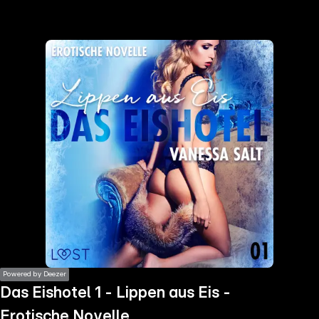
the
h page
 main
nt
the
ibility
ment
Powered by Deezer
Das Eishotel 1 - Lippen aus Eis -
Erotische Novelle