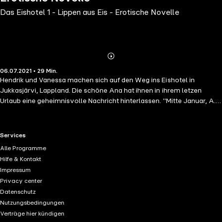
Das Eishotel 1 - Lippen aus Eis - Erotische Novelle
Abonnieren
Mehr
06.07.2021 • 29 Min.
Details
Hendrik und Vanessa machen sich auf den Weg ins Eishotel in
Jukkasjärvi, Lappland. Die schöne Ana hat ihnen in ihrem letzen
Urlaub eine geheimnisvolle Nachricht hinterlassen. "Mitte Januar, A."
Und auch wenn die beiden nicht sicher sind, ob Ana sie wirklich
erwartet, können sie dem Ruf der Sirene nicht widerstehen. Im
Eishotel angekommen, begegnen sie Gustaf und Jennifer,
RTL+ useful links.
Services
Hotelangestellte, die sie zu einem eindeutigen nächtlichen
Alle Programme
Rendevous einladen. Doch bereits vor dem geplanten Treffen
Hilfe & Kontakt
erhaschen sie einen Blick auf die versauten Spielchen ihrer neuen
Impressum
Bekanntschaften. Könnte der Urlaub sich doch als interessanter
Privacy center
erweisen, als zu Beginn erwartet?Eine Reise ins eisige Lappland, die
Datenschutz
doch heißer wird als erwartet. Wenn Hitze und Leidenschaft auf Kälte
Nutzungsbedingungen
und Eis treffen wird es explosiv.Als sich Vanessa und Hendrik ins
Verträge hier kündigen
frostige Lappland aufmachen, hätten sie mit einigem gerechnet, aber