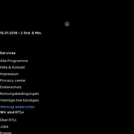
Abonnieren
Mehr
15.01.2018 • 2 Std. 6 Min.
Details
RTL+ useful links.
Services
Alle Programme
Hilfe & Kontakt
Impressum
Privacy center
Datenschutz
Nutzungsbedingungen
Verträge hier kündigen
Vertrag widerrufen
Wir sind RTL+
Über RTL+
Jobs
Presse