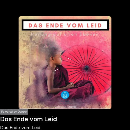
the
h page
 main
nt
the
ibility
ment
Powered by Deezer
Das Ende vom Leid
Das Ende vom Leid