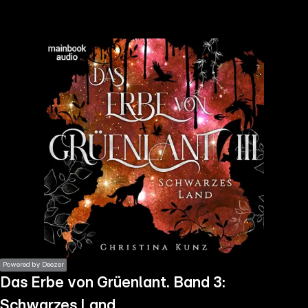
the
h page
 main
nt
the
ibility
ment
Powered by Deezer
Das Erbe von Grüenlant. Band 3:
Schwarzes Land