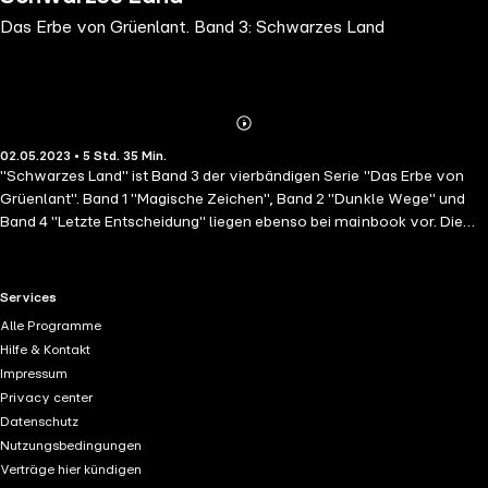
Das Erbe von Grüenlant. Band 3: Schwarzes Land
Abonnieren
Mehr
02.05.2023 • 5 Std. 35 Min.
Details
"Schwarzes Land" ist Band 3 der vierbändigen Serie "Das Erbe von
Grüenlant". Band 1 "Magische Zeichen", Band 2 "Dunkle Wege" und
Band 4 "Letzte Entscheidung" liegen ebenso bei mainbook vor. Die
Serie "Das Erbe von Grüenlant": Die junge Polizistin Natalie Berger
arbeitet beim BKA. Mit ihren außergewöhnlichen Fähigkeiten,
Menschen zum Reden zu bringen, und ihrer unglaublichen
RTL+ useful links.
Services
Treffsicherheit beim Schießen beeindruckt sie ihre Kollegen. Als ihr
Alle Programme
bei einem Verhör der geheimnisvolle Fremde Keiran Lasalle
Hilfe & Kontakt
gegenübersitzt, weiß sie sofort, dass dieser ihr Leben für immer
Impressum
verändern wird. Von ihrem verschollen geglaubten Vater Gerbin
Privacy center
beauftragt, nimmt Lasalle sie mit auf eine Reise in die magische
Datenschutz
Parallelwelt Grüenlant. Diese wird bedroht von der dunkeln Magierin
Nutzungsbedingungen
Magna aus Vârungen ... Band 3: Während ihr Geliebter Keiran sich als
Verträge hier kündigen
Gefangener der finsteren Magierin Magna in deren Heimat Vârungen