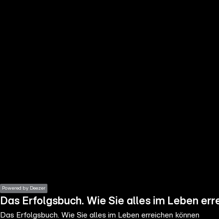
the
h page
 main
nt
the
ibility
ment
Powered by Deezer
Das Erfolgsbuch. Wie Sie alles im Leben er
Das Erfolgsbuch. Wie Sie alles im Leben erreichen können