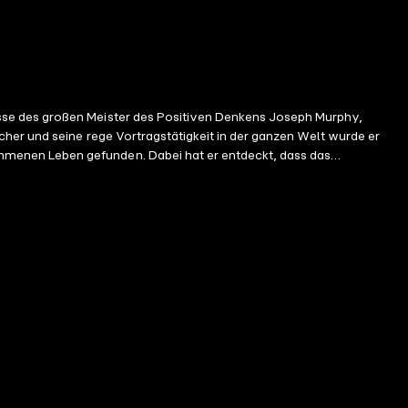
sse des großen Meister des Positiven Denkens Joseph Murphy,
her und seine rege Vortragstätigkeit in der ganzen Welt wurde er
mmenen Leben gefunden. Dabei hat er entdeckt, dass das
e: - die Kunst der kreativen Imagination erfolgreich für Ihre Ziele
stand, Gesundheit und Glück zu programmieren. Dank diesem
nem glücklichen und harmonischen Leben gelangen!