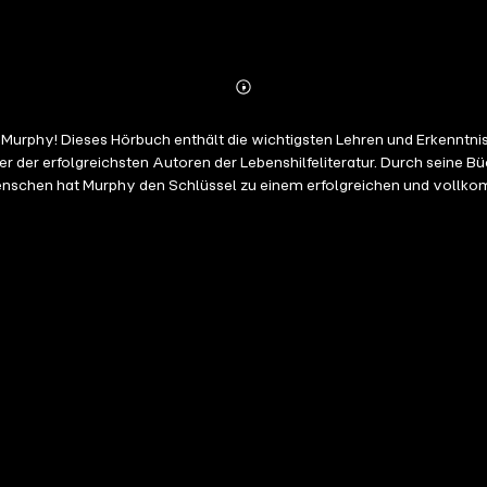
Abonnieren
Mehr
Details
urphy! Dieses Hörbuch enthält die wichtigsten Lehren und Erkenntni
der erfolgreichsten Autoren der Lebenshilfeliteratur. Durch seine Büc
nschen hat Murphy den Schlüssel zu einem erfolgreichen und vollko
inem Werk offenbart Murphy diese Gesetze. Mit diesem Hörbuch lernen Si
e Wünsche zu verwirklichen, - Ihr Unterbewusstsein wirksam auf Wohl
ndlichen Intelligenz Ihres Unterbewusstseins aufnehmen, und zu ei