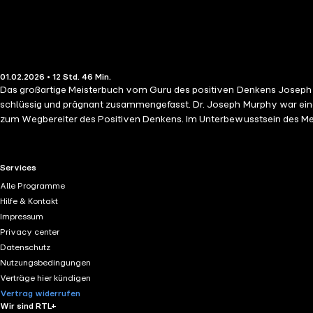
01.02.2026 • 12 Std. 46 Min.
Das großartige Meisterbuch vom Guru des positiven Denkens Joseph M
schlüssig und prägnant zusammengefasst. Dr. Joseph Murphy war einer 
zum Wegbereiter des Positiven Denkens. Im Unterbewusstsein des Me
Unterbewusstsein nach klaren, immer gültigen Gesetzen arbeitet. In se
einzusetzen, - mit positiven Visualisierungen und Affirmationen Ihr
Kompendium Murphys Erfolgsmethoden können Sie Verbindung zur une
RTL+ useful links.
Services
Alle Programme
Hilfe & Kontakt
Impressum
Privacy center
Datenschutz
Nutzungsbedingungen
Verträge hier kündigen
Vertrag widerrufen
Wir sind RTL+