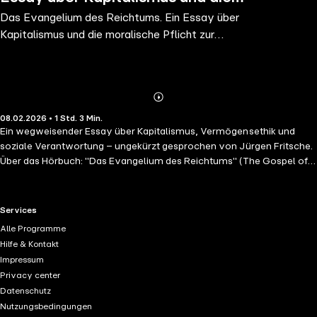
Das Evangelium des Reichtums. Ein Essay über
moralische Pflicht zur Wohltätigkeit.
Kapitalismus und die moralische Pflicht zur
Wohltätigkeit.
Abonnieren
Mehr
08.02.2026 • 1 Std. 3 Min.
Details
Ein wegweisender Essay über Kapitalismus, Vermögensethik und
soziale Verantwortung – ungekürzt gesprochen von Jürgen Fritsche.
Über das Hörbuch: "Das Evangelium des Reichtums" (The Gospel of
Wealth) ist ein einflussreicher Essay von Andrew Carnegie, einem
der einflussreichsten Industriellen und Philanthropen des 19.
Jahrhunderts. Ein Essay über Kapitalismus und die moralische Pflicht
RTL+ useful links.
Services
zur Wohltätigkeit. Carnegie vertritt darin die Überzeugung, dass
Alle Programme
großer Reichtum nicht nur ein Privileg, sondern auch eine moralische
Hilfe & Kontakt
Verpflichtung zur Wohltätigkeit und zum Gemeinwohl mit sich bringt.
Impressum
"Der Mann, der in Reichtum stirbt, stirbt in Schande." – Andrew
Privacy center
Carnegie (1835–1919), seinerzeit der drittreichste Amerikaner. Er
Datenschutz
fordert einen ethisch geprägten Kapitalismus, in dem Vermögen für
Nutzungsbedingungen
Bildung, Chancengleichheit und gesellschaftlichen Fortschritt