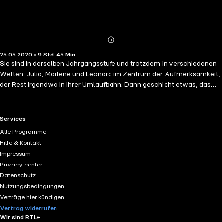
Abonnieren
Mehr
25.05.2020 • 9 Std. 45 Min.
Details
Sie sind in derselben Jahrgangsstufe und trotzdem in verschiedenen
Welten. Julia, Marlene und Leonard im Zentrum der Aufmerksamkeit,
der Rest irgendwo in ihrer Umlaufbahn. Dann geschieht etwas, das
alles verändert: Eines Morgens macht plötzlich eine Internetseite die
Runde, die bis dato auf privat gestellt war. Darauf zu finden sind Julias
ungefilterte Gedanken, Bomben in Wortform, die sich in kürzester Zeit
RTL+ useful links.
Services
viral verbreiten. Es sind Einträge, die ein ganz anderes Bild des
Alle Programme
beliebten Mädchens zeigen, das alle zu kennen glauben. Wer hinter
Hilfe & Kontakt
der Aktion steckt, ist zunächst unklar, doch nach und nach kommt
Impressum
heraus: Gründe dafür hätten einige.
Privacy center
Datenschutz
Nutzungsbedingungen
Verträge hier kündigen
Vertrag widerrufen
Wir sind RTL+