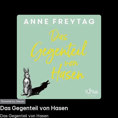
the
h page
 main
nt
the
ibility
ment
Powered by Deezer
Das Gegenteil von Hasen
Das Gegenteil von Hasen