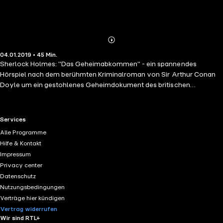
Abonnieren
Mehr
04.01.2019 • 45 Min.
Details
Sherlock Holmes: "Das Geheimabkommen" - ein spannendes
Hörspiel nach dem berühmten Kriminalroman von Sir Arthur Conan
Doyle um ein gestohlenes Geheimdokument des britischen
Außenministeriums.
RTL+ useful links.
Services
Alle Programme
Hilfe & Kontakt
Impressum
Privacy center
Datenschutz
Nutzungsbedingungen
Verträge hier kündigen
Vertrag widerrufen
Wir sind RTL+