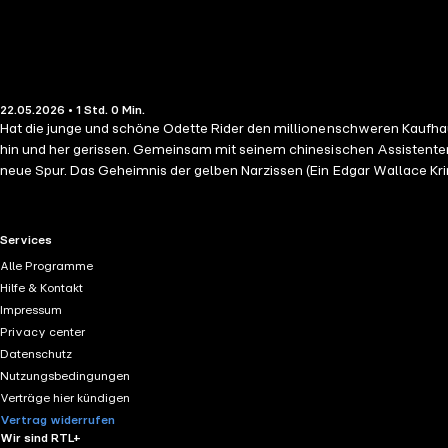
22.05.2026 • 1 Std. 0 Min.
Hat die junge und schöne Odette Rider den millionenschweren Kaufhau
hin und her gerissen. Gemeinsam mit seinem chinesischen Assistenten 
neue Spur. Das Geheimnis der gelben Narzissen (Ein Edgar Wallace Krim
in seinem eigenen Bett geschlafen hätte. Er hätte ja ein Auto nehmen
könne.
RTL+ useful links.
Services
Alle Programme
Hilfe & Kontakt
Impressum
Privacy center
Datenschutz
Nutzungsbedingungen
Verträge hier kündigen
Vertrag widerrufen
Wir sind RTL+