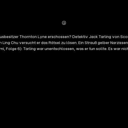
Abonnieren
Mehr
Details
sbesitzer Thornton Lyne erschossen? Detektiv Jack Tarling von Scotla
Ling Chu versucht er das Rätsel zu lösen. Ein Strauß gelber Narzissen
i, Folge 6): Tarling war unentschlossen, was er tun sollte. Es war nic
 können, wenn es notwendig gewesen wäre, aber er sagte sich, dass er