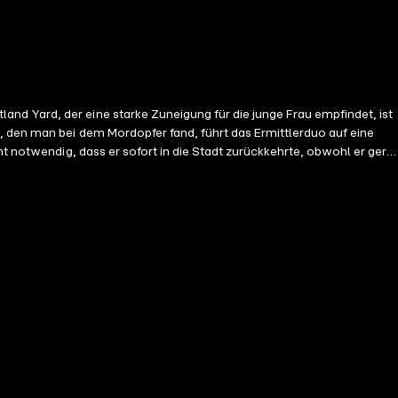
nd Yard, der eine starke Zuneigung für die junge Frau empfindet, ist
, den man bei dem Mordopfer fand, führt das Ermittlerduo auf eine
ht notwendig, dass er sofort in die Stadt zurückkehrte, obwohl er gern
 die Nacht ebenso gut in Hertford wie in seiner Wohnung zubringen