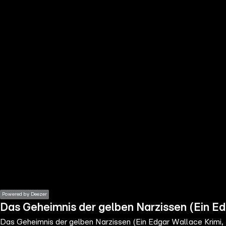
the
h page
 main
nt
the
ibility
ment
Powered by Deezer
Das Geheimnis der gelben Narzissen (Ein Ed
Das Geheimnis der gelben Narzissen (Ein Edgar Wallace Krimi, 