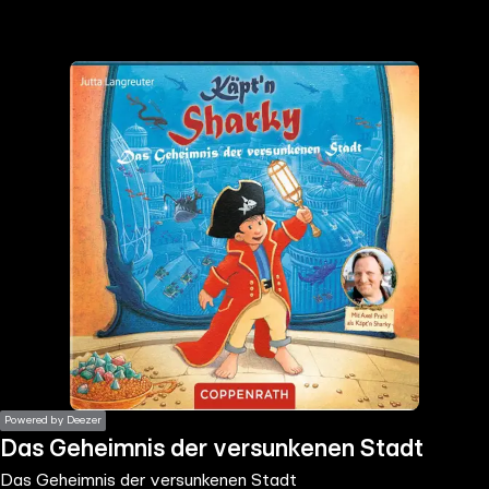
the
h page
 main
nt
the
ibility
ment
Powered by Deezer
Das Geheimnis der versunkenen Stadt
Das Geheimnis der versunkenen Stadt