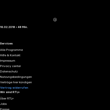
Abonnieren
Mehr
16.02.2018 • 48 Min.
Details
RTL+ useful links.
Services
Alle Programme
Hilfe & Kontakt
Impressum
Privacy center
Datenschutz
Nutzungsbedingungen
Verträge hier kündigen
Vertrag widerrufen
Wir sind RTL+
Über RTL+
Jobs
Presse