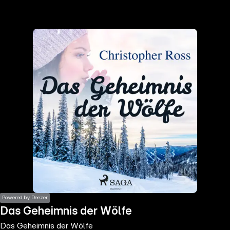
the
h page
 main
nt
the
ibility
ment
Powered by Deezer
Das Geheimnis der Wölfe
Das Geheimnis der Wölfe