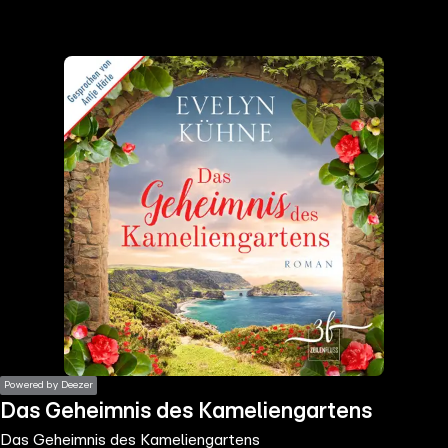
the
h page
 main
nt
the
ibility
ment
Powered by Deezer
Das Geheimnis des Kameliengartens
Das Geheimnis des Kameliengartens