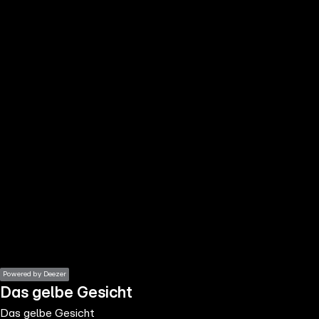
the
h page
 main
nt
the
ibility
ment
Powered by Deezer
Das gelbe Gesicht
Das gelbe Gesicht