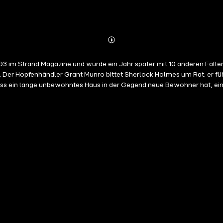
Abonnieren
Mehr
Details
3 im Strand Magazine und wurde ein Jahr später mit 10 anderen Fällen
 Der Hopfenhändler Grant Munro bittet Sherlock Holmes um Rat: er führ
ass ein lange unbewohntes Haus in der Gegend neue Bewohner hat, ein
aus, besteht jedoch ihrem Mann gegenüber darauf, keinerlei Aussagen