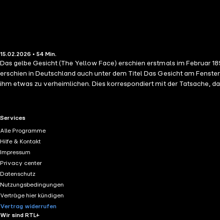
15.02.2026 • 54 Min.
Das gelbe Gesicht (The Yellow Face) erschien erstmals im Februar 189
erschien in Deutschland auch unter dem Titel Das Gesicht am Fenster.
ihm etwas zu verheimlichen. Dies korrespondiert mit der Tatsache, d
barsch ablehnte. Dennoch zeigt Mrs. Munro großes Interesse an dem H
an einem der Fenster des Hauses erblickt...
RTL+ useful links.
Services
Alle Programme
Hilfe & Kontakt
Impressum
Privacy center
Datenschutz
Nutzungsbedingungen
Verträge hier kündigen
Vertrag widerrufen
Wir sind RTL+