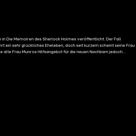
 in Die Memoiren des Sherlock Holmes veröffentlicht. Der Fall
t ein sehr glückliches Eheleben, doch seit kurzem scheint seine Frau
e alte Frau Munros Hilfsangebot für die neuen Nachbarn jedoch
 dazu machen zu müssen. Bis Munro ein grässlich entstelltes Gesicht