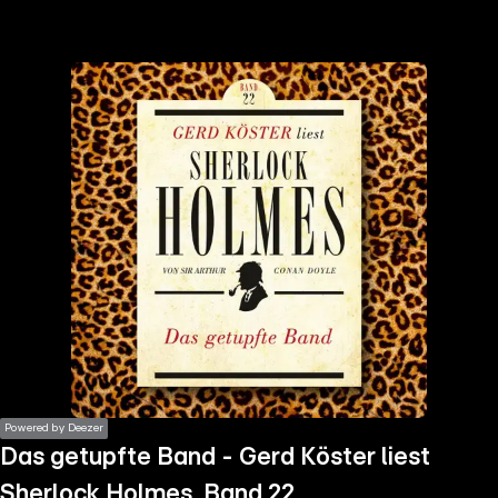
the
h page
 main
nt
the
ibility
ment
Powered by Deezer
Das getupfte Band - Gerd Köster liest
Sherlock Holmes, Band 22