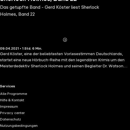
Das getupfte Band - Gerd Köster liest Sherlock
Holmes, Band 22
Abonnieren
Mehr
09.04.2021 • 1 Std. 6 Min.
Details
Gerd Köster, eine der beliebtesten Vorlesestimmen Deutschlands,
startet eine neue Hörbuch-Reihe mit den legendären Krimis um den
Meisterdedektiv Sherlock Holmes und seinen Begleiter Dr. Watson.
Die ungekürzten Lesungen auch selten gehörter Geschichten werden
durch Kösters Einfühlungsvermögen, Ausdruck und
Wandlungsfähigkeit zu neuem Leben erweckt. Über Kösters
RTL+ useful links.
Services
Sprecherqualitäten schrieb die "Buchkritik": "Köster wechselt - je
Alle Programme
nach Stimmung und Figur - immer wieder die Tonlage und schafft so
Hilfe & Kontakt
schon fast ein Ein-Personen-Hörspiel. Ein ganzes Ensemble von
Impressum
Sprechern könnte es kaum besser machen." Köster überzeugt mit
Privacy center
seiner warmen und vollen Stimme mit dem tiefen, angerauten
Datenschutz
Tonfall. So füllt er jede Figur individuell mit Leben und verleiht ihr
Nutzungsbedingungen
einen akustischen Charakter. Auch weil Gerd Köster als Vorleser