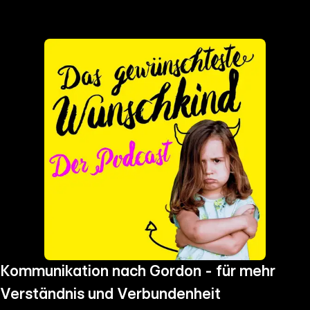
the
h page
 main
nt
the
ibility
ment
Kommunikation nach Gordon - für mehr
Verständnis und Verbundenheit