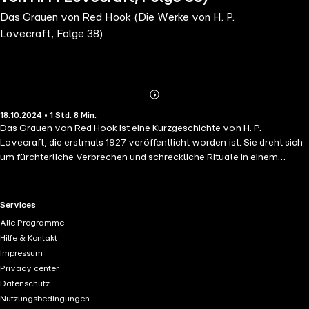
Das Grauen von Red Hook (Die Werke von H. P.
Lovecraft, Folge 38)
Abonnieren
Mehr
18.10.2024 • 1 Std. 8 Min.
Details
Das Grauen von Red Hook ist eine Kurzgeschichte von H. P.
Lovecraft, die erstmals 1927 veröffentlicht worden ist. Sie dreht sich
um fürchterliche Verbrechen und schreckliche Rituale in einem
Stadtviertel von New York. Thomas F. Malone ist ein Detektiv der
New Yorker Stadtpolizei. Er untersucht die Geschehnisse in Red Hook,
einem Stadtviertel in New York, dessen Einwohner als besonders
RTL+ useful links.
Services
verkommen und kriminell gelten.
Alle Programme
Hilfe & Kontakt
Impressum
Privacy center
Datenschutz
Nutzungsbedingungen