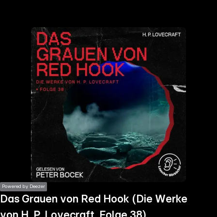
the
h page
 main
nt
the
ibility
ment
Powered by Deezer
Das Grauen von Red Hook (Die Werke
von H. P. Lovecraft, Folge 38)