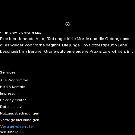
Abonnieren
Mehr
15.10.2021 • 5 Std. 3 Min.
Details
Eine leerstehende Villa, fünf ungeklärte Morde und die Gefahr, dass
alles wieder von vorne beginnt. Die junge Physiotherapeutin Lene
beschließt, im Berliner Grunewald eine eigene Praxis zu eröffnen. Bei
der Suche nach geeigneten Räumen stößt sie auf eine leerstehende
Villa, die ihr zu einem sagenhaft günstigen Mietpreis angeboten wird.
Was sie allerdings nicht ahnt: Die Villa hat als "Haus der 20 Kinder"
RTL+ useful links.
Services
Berliner Kriminalgeschichte geschrieben. Vor über vierzig Jahren
Alle Programme
geschahen dort in einer eiskalten Winternacht fünf grausame Morde,
Hilfe & Kontakt
die bis heute nicht aufgeklärt wurden. Bald gerät Lene in finanzielle
Impressum
Schwierigkeiten: Viele Patienten bleiben aus, alte Grunewalder
Privacy center
wollen sich in der Mordvilla nicht behandeln lassen. Lene greift nach
Datenschutz
jedem Strohhalm, der sich ihr bietet. Und auch der Kindermörder
Nutzungsbedingungen
mischt sich unter ihre Patienten.
Verträge hier kündigen
Vertrag widerrufen
Wir sind RTL+