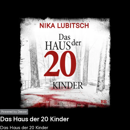
the
h page
 main
nt
the
ibility
ment
Powered by Deezer
Das Haus der 20 Kinder
Das Haus der 20 Kinder