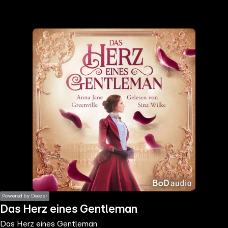
the
h page
 main
nt
the
ibility
ment
Powered by Deezer
Das Herz eines Gentleman
Das Herz eines Gentleman