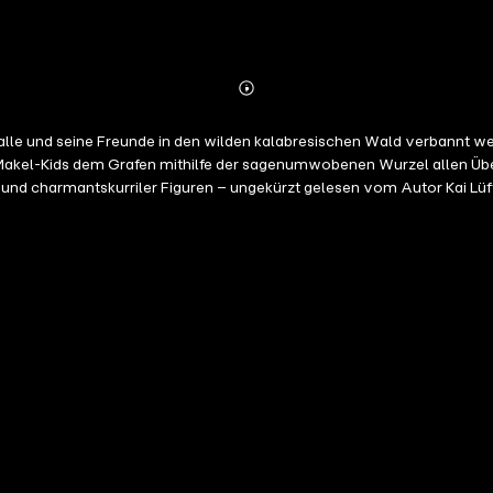
Abonnieren
Mehr
Details
ss Kalle und seine Freunde in den wilden kalabresischen Wald verbannt 
 Makel-Kids dem Grafen mithilfe der sagenumwobenen Wurzel allen Übe
 und charmantskurriler Figuren – ungekürzt gelesen vom Autor Kai Lüf