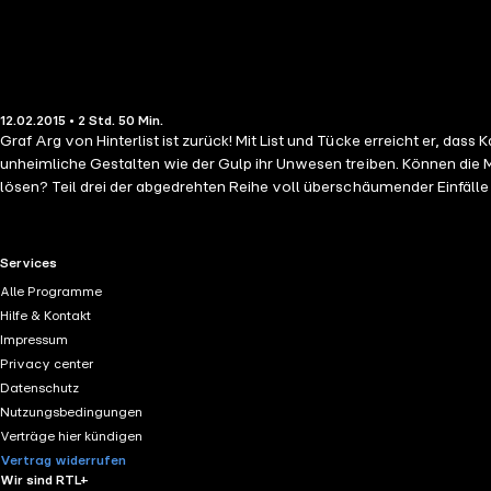
12.02.2015 • 2 Std. 50 Min.
Graf Arg von Hinterlist ist zurück! Mit List und Tücke erreicht er, da
unheimliche Gestalten wie der Gulp ihr Unwesen treiben. Können die
lösen? Teil drei der abgedrehten Reihe voll überschäumender Einfälle
RTL+ useful links.
Services
Alle Programme
Hilfe & Kontakt
Impressum
Privacy center
Datenschutz
Nutzungsbedingungen
Verträge hier kündigen
Vertrag widerrufen
Wir sind RTL+