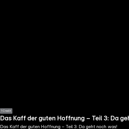
the
h page
 main
nt
the
ibility
ment
1 Credit
Das Kaff der guten Hoffnung – Teil 3: Da ge
Das Kaff der guten Hoffnung – Teil 3: Da geht noch was!