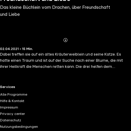
Das kleine Büchlein vom Drachen, über Freundschaft
und Liebe
Abonnieren
Mehr
02.04.2021 • 15 Min.
Details
Dabei treffen sie auf ein altes Kräuterweiblein und seine Katze. Es
hatte einen Traum und ist auf der Suche nach einer Blume, die mit
ihrer Heilkraft die Menschen retten kann. Die drei helfen dem
Kräuterweiblein und gemeinsam finden sie schließlichauch die Blume.
Aber zuvor müssen sie noch dem Hüter der Blume eine Frage
beantworten, und zwar.... ...was die Menschen trotz ihres ganzen
RTL+ useful links.
Services
Überfluss am meisten brauchen. Eine schöne Geschichte, welche
Alle Programme
noch einmal kindgerecht deutlich macht, auf was wir Menschen uns
Hilfe & Kontakt
besinnen sollten: Liebe, Freundschaft und Hilfsbereitschaft.
Impressum
Privacy center
Datenschutz
Nutzungsbedingungen